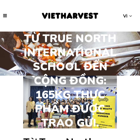
Vi
TỪ TRUE NORTH
INTERNATIONAL
SCHOOL ĐẾN
CỘNG ĐỒNG:
165KG THỰC
PHẨM ĐƯỢC
TRAO GỬI.