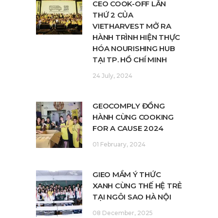
CEO COOK-OFF LẦN
THỨ 2 CỦA
VIETHARVEST MỞ RA
HÀNH TRÌNH HIỆN THỰC
HÓA NOURISHING HUB
TẠI TP. HỒ CHÍ MINH
24 July, 2024
GEOCOMPLY ĐỒNG
HÀNH CÙNG COOKING
FOR A CAUSE 2024
01 February, 2024
GIEO MẦM Ý THỨC
XANH CÙNG THẾ HỆ TRẺ
TẠI NGÔI SAO HÀ NỘI
08 December, 2025