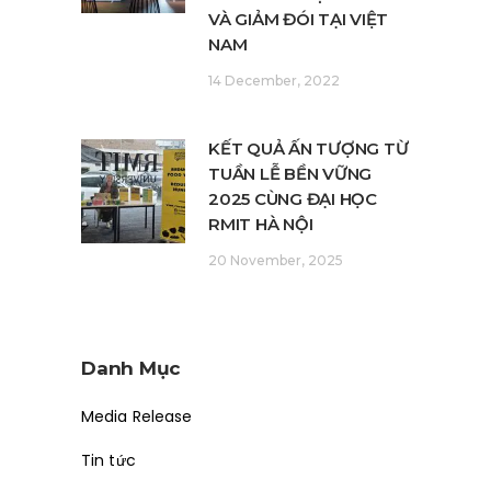
VÀ GIẢM ĐÓI TẠI VIỆT
NAM
14 December, 2022
KẾT QUẢ ẤN TƯỢNG TỪ
TUẦN LỄ BỀN VỮNG
2025 CÙNG ĐẠI HỌC
RMIT HÀ NỘI
20 November, 2025
Danh Mục
Media Release
Tin tức