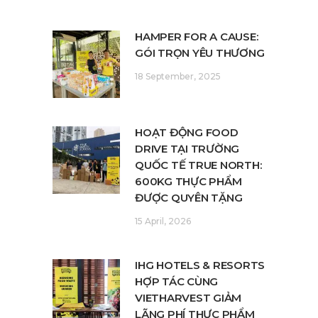
HAMPER FOR A CAUSE:
GÓI TRỌN YÊU THƯƠNG
18 September, 2025
HOẠT ĐỘNG FOOD
DRIVE TẠI TRƯỜNG
QUỐC TẾ TRUE NORTH:
600KG THỰC PHẨM
ĐƯỢC QUYÊN TẶNG
15 April, 2026
IHG HOTELS & RESORTS
HỢP TÁC CÙNG
VIETHARVEST GIẢM
LÃNG PHÍ THỰC PHẨM