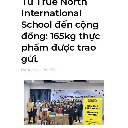
Từ True North
International
School đến cộng
đồng: 165kg thực
phẩm được trao
gửi.
DANH MỤC
TIN TỨC